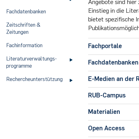
Angebote sind hier
Einstieg in die Li
Fachdatenbanken
bietet spezifische
Zeitschriften &
Publikationsmöglic
Zeitungen
Fachinformation
Fachportale
Litera­tur­ver­wal­tungs­
Leibniz-Informa
Fachdatenbanken
pro­gram­me
EconBiz
(Virtu
TOP-Datenbanke
E-Medien an der 
Rechercheunterstützung
Academic Search
RUB Primo Kata
RUB-Campus
Business Source
Inlibra
|
Info
Fakultät für Wir
Materialien
E-Books nach Fa
Regional Busine
Fakultätsbibliot
E-Book-Sammlung
Literaturrecherch
Scopus
|
Info
Buchvorschlag 
Open Access
Elektronische Zei
Statista
|
Info