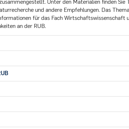
 zusammengestellt. Unter den Materialien finden Sie
teraturrecherche und andere Empfehlungen. Das Them
 Informationen für das Fach Wirtschaftswissenschaft 
hkeiten an der RUB.
tionszentrum Wirtschaft
elle Fachbibliothek Wirtschaftswissenschaften) |
Info
n
RUB
 Premier
|
Info
log
 Premier
|
Info
tschaftswissenschaft
chgebieten
ss News
|
Info
hek Wirtschaftswissenschaft
en von A bis Z
e first Steps
UB
tschriftenbibliothek (EZB)