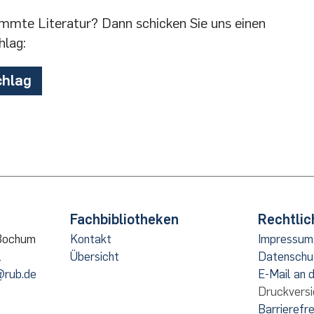
rche planen und durchführen
- ein Leitfaden für St
en Wirtschafts­wissenschaften
ssertationen
der Fakultät für Wirtschaftswissensc
immte Literatur? Dann schicken Sie uns einen
er RUB
hlag:
nken
iten
bot Wirtschaftswissenschaften
chlag
Fachbibliotheken
Rechtlic
 Bochum
Kontakt
Impressum
1
Übersicht
Datenschu
@rub.de
E-Mail an 
Druckversi
Barrierefre