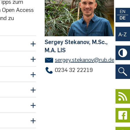
 Tipps zum
a Open Access
EN
und zu
DE
Sergey Stekanov, M.Sc.,
M.A. LIS
sergey.stekanov@rub.de
0234 32 22219