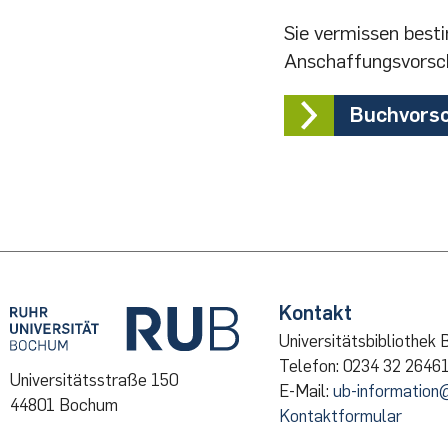
Literaturreche
Open Access in d
Elektronische Di
WISO
|
Info
Sie vermissen best
Publizieren an d
Anschaffungsvorsc
Weitere Datenba
Fördermöglichke
DBIS-Gesamtange
Buchvors
Kontakt
Universitätsbibliothek
Telefon: 0234 32 2646
Universitätsstraße 150
E-Mail:
ub-information
44801 Bochum
Kontaktformular