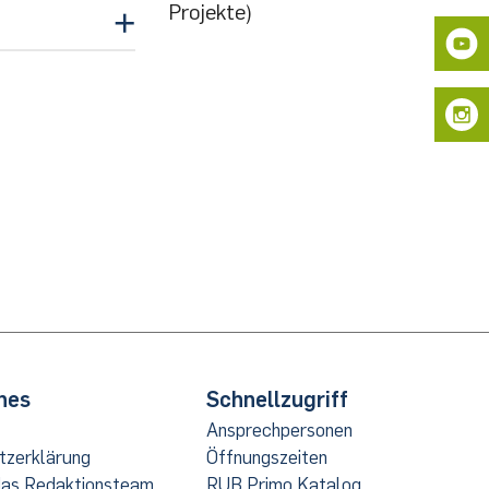
udierende
Projekte)
! |
Info
|
Info
II
|
Info
hes
Schnellzugriff
Ansprechpersonen
tzerklärung
Öffnungszeiten
das Redaktionsteam
RUB Primo Katalog