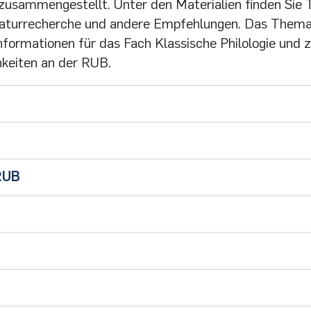
 zusammengestellt. Unter den Materialien finden Sie
teraturrecherche und andere Empfehlungen. Das Them
Informationen für das Fach Klassische Philologie und 
hkeiten an der RUB.
ID Altertumswissenschaften) |
Info
n
RUB
 Premier
|
Info
log
ue
|
Info
neriana Latina (BTL)
|
Info
ische Philologie
chgebieten
|
Info
kultät für Philologie
en von A bis Z
e first Steps
UB
tschriftenbibliothek (EZB)
 Texts Complete Plus
|
Info