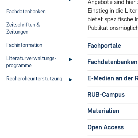
Angebote sind hier
Einstieg in die Li
Fachdatenbanken
bietet spezifische 
Zeitschriften &
Publikationsmöglic
Zeitungen
Fachinformation
Fachportale
Litera­tur­ver­wal­tungs­
Propylaeum
(F
Fachdatenbanken
pro­gram­me
TOP-Datenbanke
E-Medien an der 
Rechercheunterstützung
Academic Search
RUB Primo Kata
RUB-Campus
Année Philologiq
Bibliotheca Teub
Seminar für Klass
Materialien
E-Books nach Fa
Gnomon online
Bibliothek der Fa
E-Book-Sammlung
Literaturrecherch
JSTOR
|
Info
Buchvorschlag 
Open Access
Elektronische Zei
Library of Latin