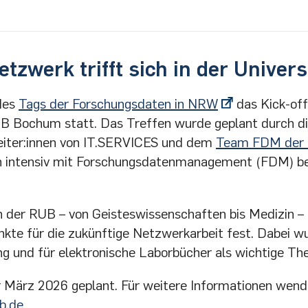
werk trifft sich in der Univers
des
Tags der Forschungsdaten in NRW
das Kick-off
UB Bochum statt. Das Treffen wurde geplant durch d
eiter:innen von IT.SERVICES und dem
Team FDM der U
ich intensiv mit Forschungsdatenmanagement (FDM) b
n der RUB – von Geisteswissenschaften bis Medizin – 
e für die zukünftige Netzwerkarbeit fest. Dabei wu
 und für elektronische Laborbücher als wichtige Them
ür März 2026 geplant. Für weitere Informationen wend
b.de