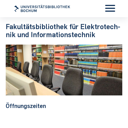
Fa­kul­täts­bi­blio­thek für Elek­tro­tech­
nik und In­for­ma­ti­ons­tech­nik
Öffnungszeiten