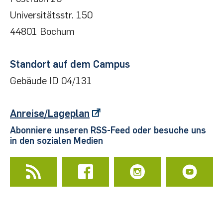
Paar, Christof; Jan Pelzl
Universitätsstr. 150
44801 Bochum
Kryptografie verständlich;
auch als
E-Book
verfügbar
Standort auf dem Campus
Understanding cryptography
Gebäude ID 04/131
Schwenk, Jörg
Sicherheit und Kryptographie im Internet, 5.,
Anreise/Lageplan
erw. und aktualisierte Aufl., 2020;
auch als
E-
Abonniere unseren RSS-Feed oder besuche uns
Book
verfügbar
in den sozialen Medien
Schiek, Burkhard
Grundlagen der Hochfrequenz-Messtechnik